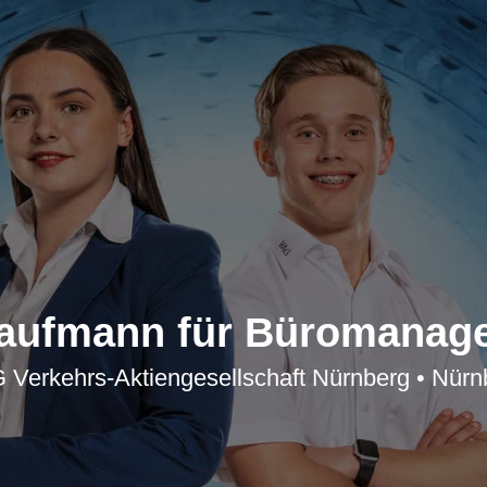
aufmann für Büromanage
 Verkehrs-Aktiengesellschaft Nürnberg • Nürn